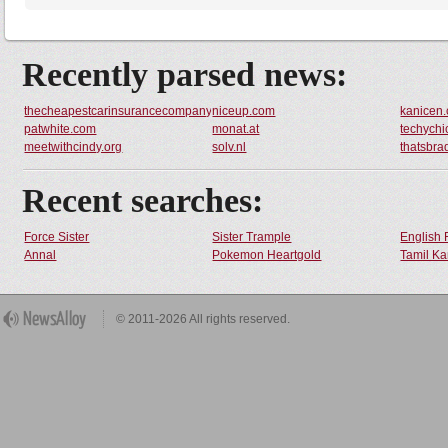
Recently parsed news:
thecheapestcarinsurancecompany.com
niceup.com
kanicen
patwhite.com
monat.at
techychi
meetwithcindy.org
solv.nl
thatsbra
Recent searches:
Force Sister
Sister Trample
English 
Annal
Pokemon Heartgold
Tamil Ka
© 2011-2026 All rights reserved.