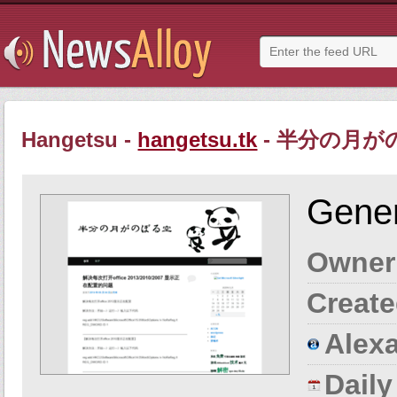
Hangetsu -
hangetsu.tk
- 半分の月が
Gener
Owner
Create
Alexa
Dail