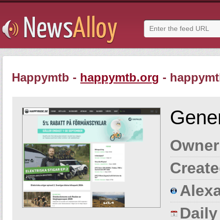
Happymtb -
happymtb.org
- happymt
Gener
Owner
Create
Alexa
Dail