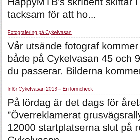
HappyMTB’s skribent skiftar 
tacksam för att ho...
Fotografering på Cykelvasan
Vår utsände fotograf kommer f
både på Cykelvasan 45 och 90, s
du passerar. Bilderna kommer 
Inför Cykelvasan 2013 – En formcheck
På lördag är det dags för åre
”Överreklamerat grusvägsrally
12000 startplatserna slut på 