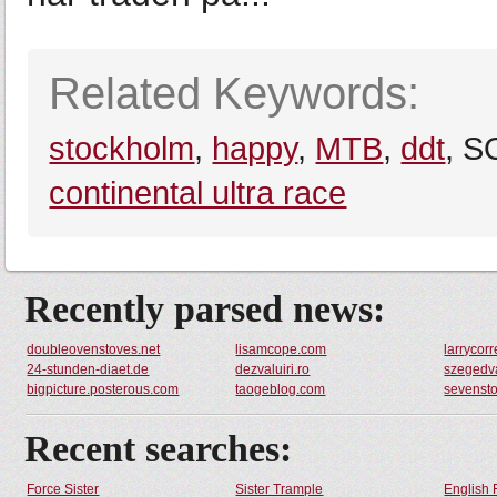
Related Keywords:
stockholm
,
happy
,
MTB
,
ddt
, S
continental ultra race
Recently parsed news:
doubleovenstoves.net
lisamcope.com
larrycor
24-stunden-diaet.de
dezvaluiri.ro
szegedv
bigpicture.posterous.com
taogeblog.com
sevenst
Recent searches:
Force Sister
Sister Trample
English 