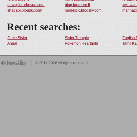
newsplus.chosun.com
blog.tapuz.co.il
xw.ewta
shadabi.blogsky.com
modelpic.blogsky.com
mahnazb
Recent searches:
Force Sister
Sister Trample
English 
Annal
Pokemon Heartgold
Tamil Ka
© 2011-2026 All rights reserved.