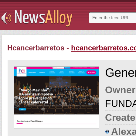
Hcancerbarretos -
hcancerbarretos.c
Gener
Owner
FUNDA
Create
Alexa