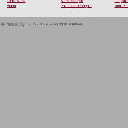
Force Sister
Sister Trample
English 
Annal
Pokemon Heartgold
Tamil Ka
© 2011-2026 All rights reserved.