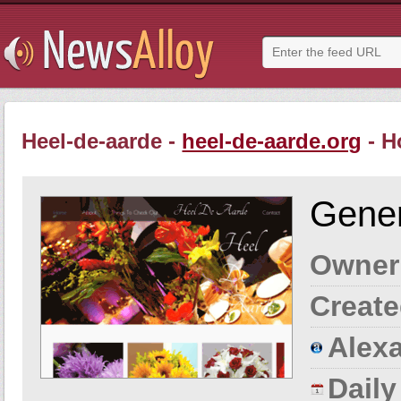
Heel-de-aarde -
heel-de-aarde.org
- 
Gener
Owner
Create
Alexa
Dail