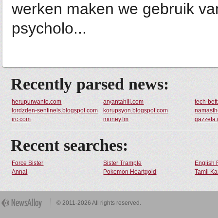
werken maken we gebruik van
psycholo...
Recently parsed news:
herupurwanto.com
aryantahlil.com
tech-bet
lordzden-sentinels.blogspot.com
korupsyon.blogspot.com
namasth
irc.com
money.fm
gazzeta.
Recent searches:
Force Sister
Sister Trample
English 
Annal
Pokemon Heartgold
Tamil Ka
© 2011-2026 All rights reserved.