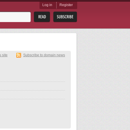
Log in
Register
s site
Subscribe to domain news