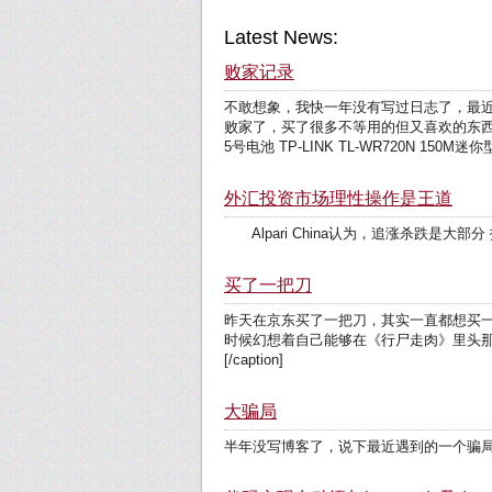
Latest News:
败家记录
不敢想象，我快一年没有写过日志了，最
败家了，买了很多不等用的但又喜欢的东西
5号电池 TP-LINK TL-WR720N 150M迷
外汇投资市场理性操作是王道
Alpari China认为，追涨杀跌是
买了一把刀
昨天在京东买了一把刀，其实一直都想买
时候幻想着自己能够在《行尸走肉》里头那样，拿着一把大刀在
[/caption]
大骗局
半年没写博客了，说下最近遇到的一个骗局