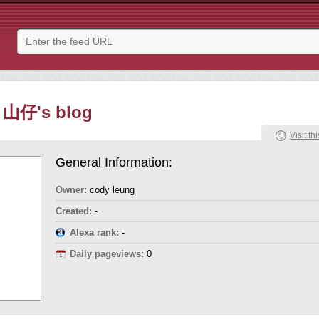
 山仔's blog
Visit thi
General Information:
Owner:
cody leung
Created:
-
Alexa rank:
-
Daily pageviews:
0