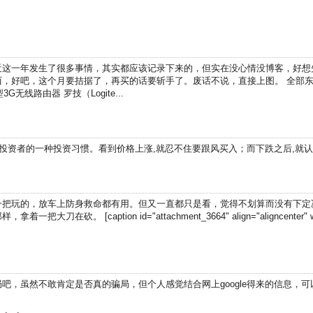
近这一年发生了很多事情，其实都应该记录下来的，但实在没心情没博客，好想
，好吧，这个月要拮据了，再买的话要斩手了。废话不说，直接上图。 全部东西 
你型3G无线路由器 罗技（Logite...
大部分 投资者的一种投资习惯。看到价格上涨,就忍不住要跟风买入；而下跌之后,
一把玩的，放车上防身救命都有用。但又一直都只是看，觉得不划算而没有下定
砍。 [caption id="attachment_3664" align="aligncenter"
吧，虽然不敢肯定是否真的骗局，但个人感觉结合网上google得来的信息，可