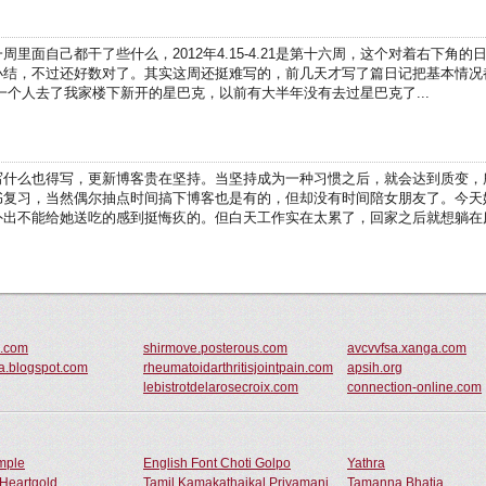
里面自己都干了些什么，2012年4.15-4.21是第十六周，这个对着右下角
小结，不过还好数对了。其实这周还挺难写的，前几天才写了篇日记把基本情况
一个人去了我家楼下新开的星巴克，以前有大半年没有去过星巴克了...
写什么也得写，更新博客贵在坚持。当坚持成为一种习惯之后，就会达到质变，
书复习，当然偶尔抽点时间搞下博客也是有的，但却没有时间陪女朋友了。今天
出不能给她送吃的感到挺悔疚的。但白天工作实在太累了，回家之后就想躺在床上
n.com
shirmove.posterous.com
avcvvfsa.xanga.com
ya.blogspot.com
rheumatoidarthritisjointpain.com
apsih.org
lebistrotdelarosecroix.com
connection-online.com
ample
English Font Choti Golpo
Yathra
Heartgold
Tamil Kamakathaikal Priyamani
Tamanna Bhatia