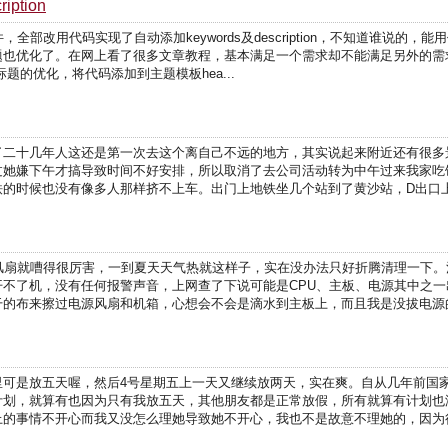
ption
eo插件，全部改用代码实现了自动添加keywords及description，不知道谁
题也优化了。在网上看了很多文章教程，基本满足一个需求却不能满足另外的需
题的优化，将代码添加到主题模板hea...
了二十几年人这还是第一次去这个离自己不远的地方，其实说起来附近还有很多
过她嫌下午才搞导致时间不好安排，所以取消了去公司活动转为中午过来我家吃
的时候也没有像多人那样挤不上车。出门上地铁坐几个站到了黄沙站，D出口上天
风扇就嘈得很厉害，一到夏天天气热就这样子，实在没办法只好折腾清理一下
不了机，没有任何报警声音，上网查了下说可能是CPU、主板、电源其中之一
的布来擦过电源风扇和机箱，心想会不会是滴水到主板上，而且我是没拔电源的。
里可是放五天喔，然后4号星期五上一天又继续放两天，实在爽。自从几年前国
计划，就算有也因为只有我放五天，其他朋友都是正常放假，所有就算有计划也
的事情不开心而我又没怎么理她导致她不开心，我也不是故意不理她的，因为很晚