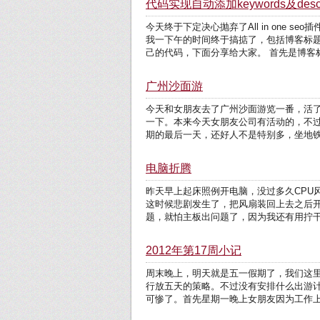
代码实现自动添加keywords及descri
今天终于下定决心抛弃了All in one s
我一下午的时间终于搞掂了，包括博客标
己的代码，下面分享给大家。 首先是博客标
广州沙面游
今天和女朋友去了广州沙面游览一番，活
一下。本来今天女朋友公司有活动的，不
期的最后一天，还好人不是特别多，坐地铁
电脑折腾
昨天早上起床照例开电脑，没过多久CPU
这时候悲剧发生了，把风扇装回上去之后开
题，就怕主板出问题了，因为我还有用拧干
2012年第17周小记
周末晚上，明天就是五一假期了，我们这
行放五天的策略。不过没有安排什么出游
可惨了。首先星期一晚上女朋友因为工作上