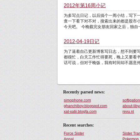
2012年第16周小记
为多写点日记，以后搞个一周小结，写下一周
查一下看下对不对，搜索出来的都是股市
今天吧。 今晚载完女朋友回家之后，独自
2012-04-19日记
为了逼着自己更新博客写日志，想不到要
都很忙，白天工作忙得要死，晚上又要看
话可说，但对于晚饭，我有时间却不愿意外
Recently parsed news:
simophone.com
softigatio
ghanchiboy.blogspot.com
about-lib
xat-xatii.blogfa.com
revu.nl
Recent searches:
Force Sister
Sister Tr
Annal
Pokemon 