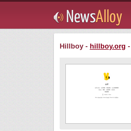
Subsribe
Hillboy -
hillboy.org
-