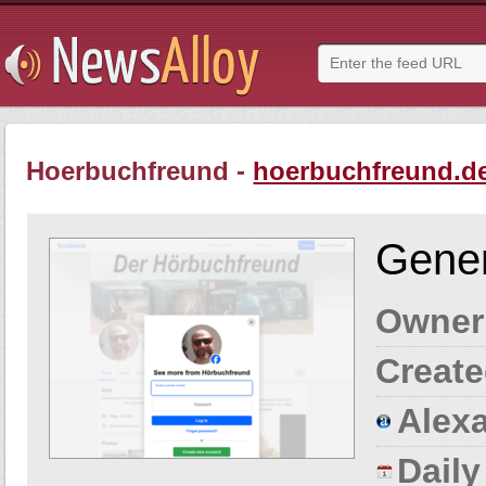
Hoerbuchfreund -
hoerbuchfreund.d
Gener
Owner
Create
Alexa
Dail