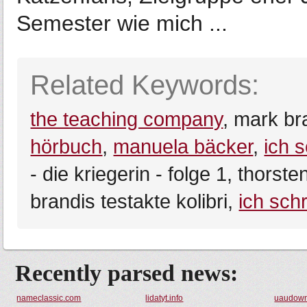
Semester wie mich ...
Related Keywords:
the teaching company
, mark br
hörbuch
,
manuela bäcker
,
ich 
- die kriegerin - folge 1, thor
brandis testakte kolibri,
ich sch
Recently parsed news:
nameclassic.com
lidatyt.info
uaudown