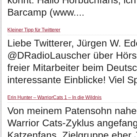
könnt: Hallo Hörbuchfans, ic
Barcamp (www....
Kleiner Tipp für Twitterer
Liebe Twitterer, Jürgen W. Ed
@DRadioLauscher über Hörspi
freier Mitarbeiter beim Deut
interessante Einblicke! Viel Sp
Erin Hunter – WarriorCats 1 – In die Wildnis
Von meinem Patensohn nahe
Warrior Cats-Zyklus angefang
Katzenfans, Zielgruppe eher J