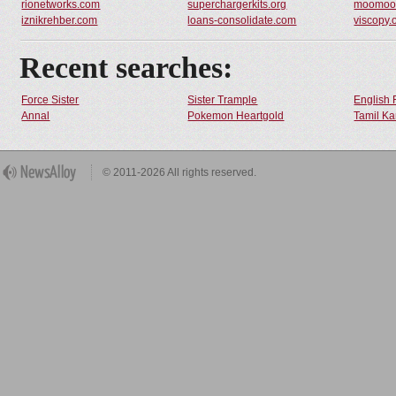
rionetworks.com
superchargerkits.org
moomoo
iznikrehber.com
loans-consolidate.com
viscopy.
Recent searches:
Force Sister
Sister Trample
English 
Annal
Pokemon Heartgold
Tamil Ka
© 2011-2026 All rights reserved.