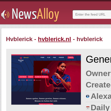
Hvblerick -
hvblerick.nl
- hvblerick
Gener
Owner
Create
Alexa
Dail