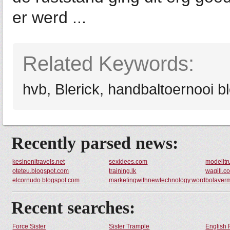
er werd ...
Related Keywords:
hvb, Blerick, handbaltoernooi bl
Recently parsed news:
kesinenitravels.net
sexidees.com
modelltr
oteteu.blogspot.com
training.lk
wagill.c
elcornudo.blogspot.com
marketingwithnewtechnology.wordpress.c
bolaver
Recent searches:
Force Sister
Sister Trample
English 