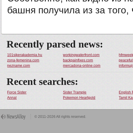
башня получила из за того, ч
Recently parsed news:
101sikerakademia.hu
workingwaterfront.com
hfmwee
zona-femenina.com
backpainfixes.com
peacefu
nezname.com
mercadona-online.com
informuji
Recent searches:
Force Sister
Sister Trample
English 
Annal
Pokemon Heartgold
Tamil Ka
© 2011-2026 All rights reserved.