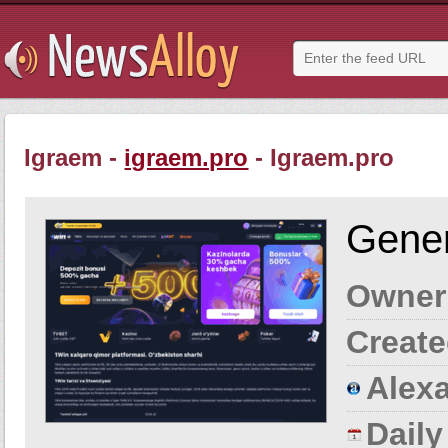
Igraem -
igraem.pro
- Igraem.pro
Gener
Owner
Create
Alexa
Dail