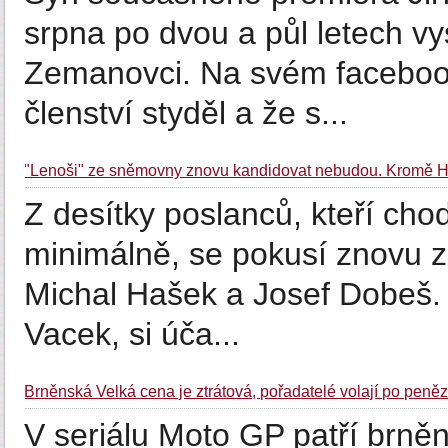
srpna po dvou a půl letech vy
Zemanovci. Na svém facebook
členství styděl a že s...
"Lenoši" ze sněmovny znovu kandidovat nebudou. Kromě H
Z desítky poslanců, kteří cho
minimálně, se pokusí znovu zí
Michal Hašek a Josef Dobeš. D
Vacek, si úča...
Brněnská Velká cena je ztrátová, pořadatelé volají po peněz
V seriálu Moto GP patří brn