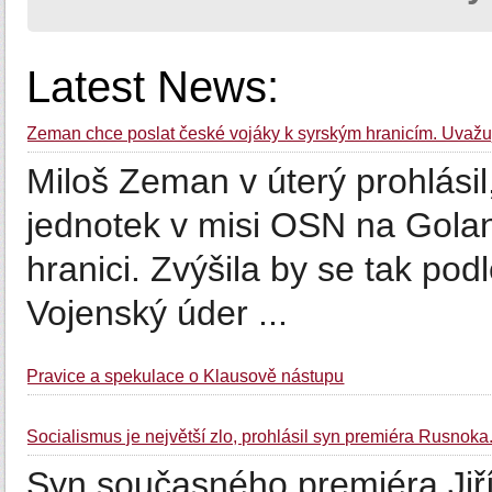
Latest News:
Zeman chce poslat české vojáky k syrským hranicím. Uvažu
Miloš Zeman v úterý prohlásil
jednotek v misi OSN na Golan
hranici. Zvýšila by se tak pod
Vojenský úder ...
Pravice a spekulace o Klausově nástupu
Socialismus je největší zlo, prohlásil syn premiéra Rusn
Syn současného premiéra Jiř