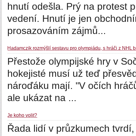
hnutí odešla. Prý na protest 
vedení. Hnutí je jen obchodní
prosazováním zájmů...
Hadamczik rozmýšlí sestavu pro olympiádu, s hráči z NHL 
Přestože olympijské hry v Soč
hokejisté musí už teď přesvě
nároďáku mají. "V očích hráčů 
ale ukázat na ...
Je koho volit?
Řada lidí v průzkumech tvrdí,