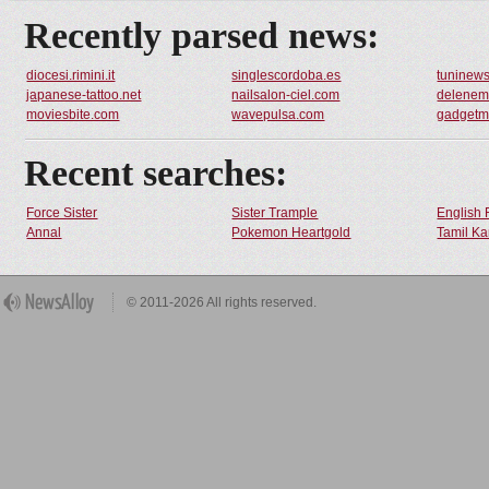
Recently parsed news:
diocesi.rimini.it
singlescordoba.es
tuninew
japanese-tattoo.net
nailsalon-ciel.com
delenem
moviesbite.com
wavepulsa.com
gadgetm
Recent searches:
Force Sister
Sister Trample
English 
Annal
Pokemon Heartgold
Tamil Ka
© 2011-2026 All rights reserved.