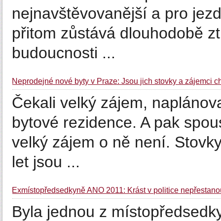
nejnavštěvovanější a pro jezd
přitom zůstává dlouhodobě ztr
budoucnosti ...
Neprodejné nové byty v Praze: Jsou jich stovky a zájemci c
Čekali velký zájem, naplánoval
bytové rezidence. A pak spou
velký zájem o ně není. Stovky
let jsou ...
Exmístopředsedkyně ANO 2011: Krást v politice nepřestanou 
Byla jednou z místopředsedky