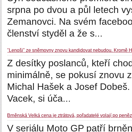
srpna po dvou a půl letech vy
Zemanovci. Na svém facebook
členství styděl a že s...
"Lenoši" ze sněmovny znovu kandidovat nebudou. Kromě H
Z desítky poslanců, kteří cho
minimálně, se pokusí znovu zí
Michal Hašek a Josef Dobeš. D
Vacek, si úča...
Brněnská Velká cena je ztrátová, pořadatelé volají po peněz
V seriálu Moto GP patří brn