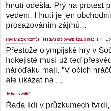
hnutí odešla. Prý na protest 
vedení. Hnutí je jen obchodní
prosazováním zájmů...
Hadamczik rozmýšlí sestavu pro olympiádu, s hráči z NHL 
Přestože olympijské hry v Soč
hokejisté musí už teď přesvě
nároďáku mají. "V očích hráčů 
ale ukázat na ...
Je koho volit?
Řada lidí v průzkumech tvrdí,