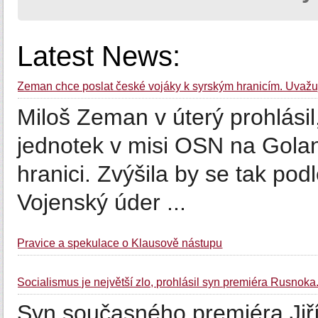
Latest News:
Zeman chce poslat české vojáky k syrským hranicím. Uvažu
Miloš Zeman v úterý prohlásil
jednotek v misi OSN na Golan
hranici. Zvýšila by se tak pod
Vojenský úder ...
Pravice a spekulace o Klausově nástupu
Socialismus je největší zlo, prohlásil syn premiéra Rusn
Syn současného premiéra Jiř