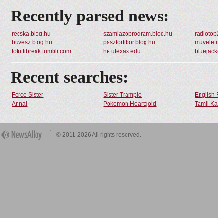
Recently parsed news:
recska.blog.hu
szamlazoprogram.blog.hu
radiotop
buvesz.blog.hu
pasztortibor.blog.hu
muveleti
tofuttibreak.tumblr.com
he.utexas.edu
bluejack
Recent searches:
Force Sister
Sister Trample
English 
Annal
Pokemon Heartgold
Tamil Ka
© 2011-2026 All rights reserved.