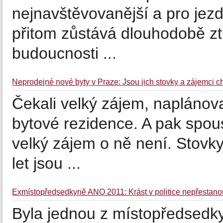
nejnavštěvovanější a pro jezd
přitom zůstává dlouhodobě ztr
budoucnosti ...
Neprodejné nové byty v Praze: Jsou jich stovky a zájemci c
Čekali velký zájem, naplánoval
bytové rezidence. A pak spou
velký zájem o ně není. Stovky
let jsou ...
Exmístopředsedkyně ANO 2011: Krást v politice nepřestanou 
Byla jednou z místopředsedky