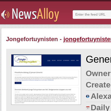
Jongefortuynisten -
jongefortuyniste
Gener
Owner
Create
Alexa
Dail