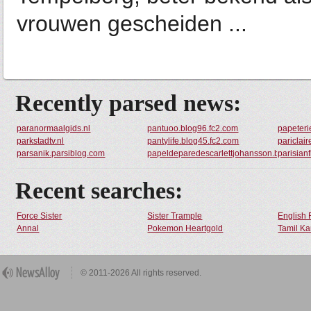
vrouwen gescheiden ...
Recently parsed news:
paranormaalgids.nl
pantuoo.blog96.fc2.com
papeteri
parkstadtv.nl
pantylife.blog45.fc2.com
pariclair
parsanik.parsiblog.com
papeldeparedescarlettjohansson.blogspot
parisian
Recent searches:
Force Sister
Sister Trample
English 
Annal
Pokemon Heartgold
Tamil Ka
© 2011-2026 All rights reserved.