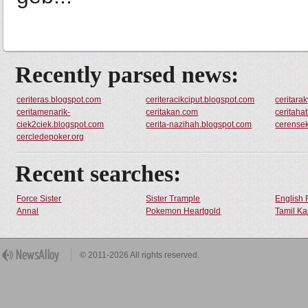
Recently parsed news:
ceriteras.blogspot.com
ceriteracikciput.blogspot.com
ceritara
ceritamenarik-
ceritakan.com
ceritaha
ciek2ciek.blogspot.com
cerita-nazihah.blogspot.com
cerense
cercledepoker.org
Recent searches:
Force Sister
Sister Trample
English 
Annal
Pokemon Heartgold
Tamil Ka
© 2011-2026 All rights reserved.