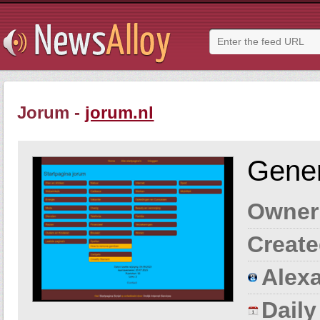
Jorum -
jorum.nl
Gener
Owner
Create
Alexa
Dail