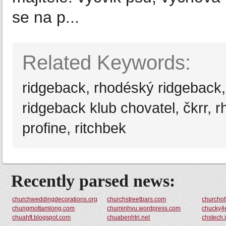
se na p...
Related Keywords:
ridgeback, rhodéský ridgeback,
ridgeback klub chovatel, čkrr, 
profine, ritchbek
Recently parsed news:
churchweddingdecorations.org
churchstreetbars.com
churcho
chungmottamlong.com
chuminhvu.wordpress.com
chucky4
chuahft.blogspot.com
chuabenhtri.net
chstech.i