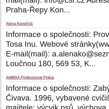
mail(mail): info@csr.cz Adre
Praha-Řepy Kon...
Alena Konečná
Informace o společnosti: Pro
Tosa Inu. Webové stránky(ww
E-mail(mail): a.alenako@sez
Loučnou 180, 569 53, K...
AMBRA Professional Praha
Informace o společnosti: Zab
Čivava. 1996, vybavené cvičiš
majitele: výcvik psů, výchova 