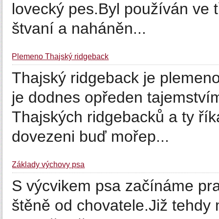
lovecký pes.Byl používán ve t
štvaní a naháněn...
Plemeno Thajský ridgeback
Thajský ridgeback je plemen
je dodnes opředen tajemství
Thajských ridgebacků a ty říkaj
dovezeni buď mořep...
Základy výchovy psa
S výcvikem psa začínáme prakt
štěně od chovatele.Již tehdy 