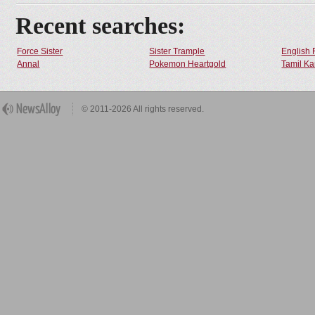
Recent searches:
Force Sister
Sister Trample
English 
Annal
Pokemon Heartgold
Tamil Ka
© 2011-2026 All rights reserved.