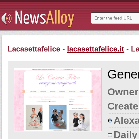
Lacasettafelice -
lacasettafelice.it
- La
Gener
Owner
Create
Alexa
Dail