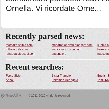
Ornella. Vi ricordate Orne...
Recently parsed news:
matbakh-shima.com
athearobiansyah.blogspot.com
submit-ar
tothemobile.com
inspirationcuisine.com
basis.c
lafragua.blogspot.com
aagsnc.org
haustier
Recent searches:
Force Sister
Sister Trample
English 
Annal
Pokemon Heartgold
Tamil Ka
© 2011-2026 All rights reserved.