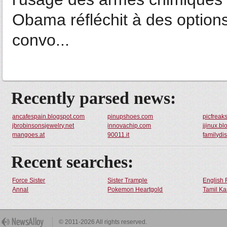
Obama réfléchit à des options 
convo...
Recently parsed news:
ancafespain.blogspot.com
pinupshoes.com
picfreak
jbrobinsonsjewelry.net
innovachip.com
jjinux.b
mangoes.at
90011.it
familydi
Recent searches:
Force Sister
Sister Trample
English 
Annal
Pokemon Heartgold
Tamil Ka
© 2011-2026 All rights reserved.