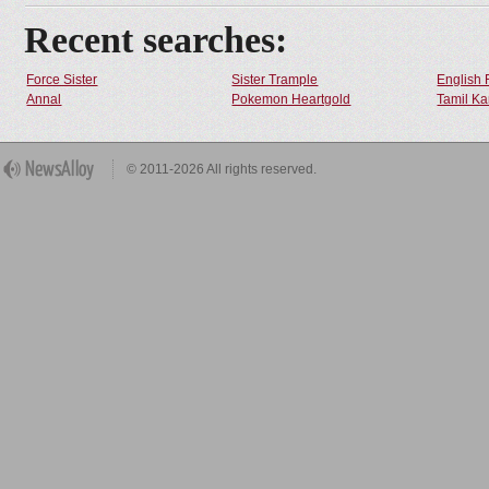
Recent searches:
Force Sister
Sister Trample
English 
Annal
Pokemon Heartgold
Tamil Ka
© 2011-2026 All rights reserved.