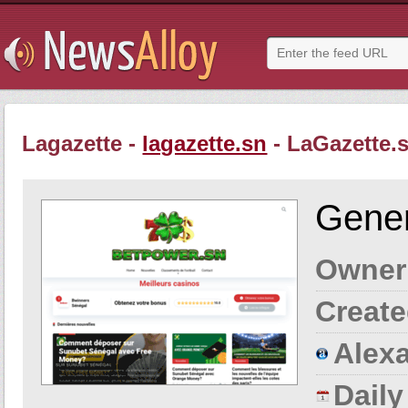
Lagazette -
lagazette.sn
- LaGazette.
Gener
Owner
Create
Alexa
Dail