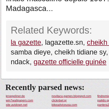
Madagasca...
Related Keywords:
la gazette
, lagazette.sn,
cheikh
samba dieye, cheikh tidiane s
ndack,
gazette officielle guinée
Recently parsed news:
kroepeliner.de
novitacu-games.blogspot.com
findremi
win7wallpapers.com
clicknbet.gr
paiktis.g
site.avidown.net
bikeadviceusa.com
pantera2