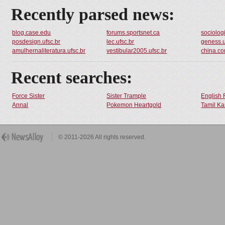
Recently parsed news:
blog.case.edu
forums.sportsnet.ca
sociologi
posdesign.ufsc.br
lec.ufsc.br
geness.u
amulhernaliteratura.ufsc.br
vestibular2005.ufsc.br
china.c
Recent searches:
Force Sister
Sister Trample
English 
Annal
Pokemon Heartgold
Tamil Ka
© 2011-2026 All rights reserved.