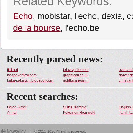
Related Keywords:
Echo
, mobistar, l'echo, dexia, c
de la bourse
, l'echo.be
Recently parsed news:
fftd.net
telavivguide.net
overcloc
heapoverflow.com
graphicair.co.uk
darwind
kaka-pakistani.blogspot.com
goldbusiness.nl
christia
Recent searches:
Force Sister
Sister Trample
English 
Annal
Pokemon Heartgold
Tamil Ka
© 2011-2026 All rights reserved.