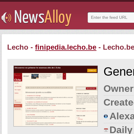
Lecho -
finipedia.lecho.be
- Lecho.be
Gener
Owner
Create
Alexa
Dail