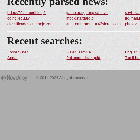
Recently parsed news:
brieuc75.numeriblog.fr
game.bonghongxanh.vn
sevillis
cd.ntit.edu.tw
mpgk.stargard.pl
ljk.imag.f
classificados.autohoje.com
auto-entrepreneur.42stores.com
photovol
Recent searches:
Force Sister
Sister Trample
English 
Annal
Pokemon Heartgold
Tamil Ka
© 2011-2026 All rights reserved.