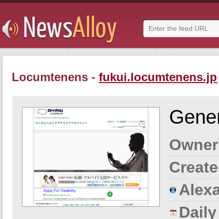
Locumtenens -
fukui.locumtenens.jp
Gener
Owner
Create
Alexa
Dail