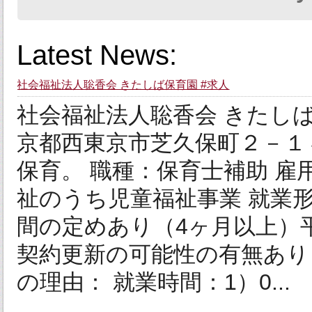
Latest News:
社会福祉法人聡香会 きたしば保育園 #求人
社会福祉法人聡香会 きたしば保
京都西東京市芝久保町２－１
保育。 職種：保育士補助 雇
祉のうち児童福祉事業 就業
間の定めあり（4ヶ月以上）平成
契約更新の可能性の有無あり
の理由： 就業時間：1）0...