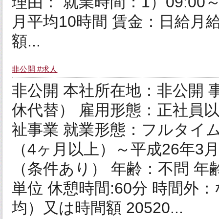
理由： 就業時間：1）09:00～
月平均10時間 賃金：日給月
額...
非公開 #求人
非公開 本社所在地：非公開 
休代替） 雇用形態：正社員
祉事業 就業形態：フルタイ
（4ヶ月以上）～平成26年3
（条件あり） 年齢：不問 年
単位 休憩時間:60分 時間外
均）又は時間額 20520...