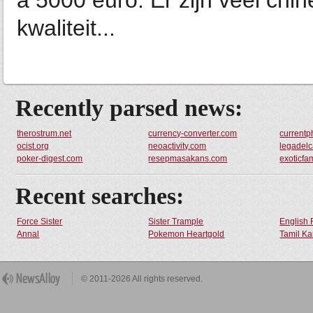
a 5000 euro. Er zijn veel chin
kwaliteit...
Recently parsed news:
therostrum.net
currency-converter.com
current
ocist.org
neoactivity.com
legadelca
poker-digest.com
resepmasakans.com
exoticfa
Recent searches:
Force Sister
Sister Trample
English 
Annal
Pokemon Heartgold
Tamil Ka
© 2011-2026 All rights reserved.