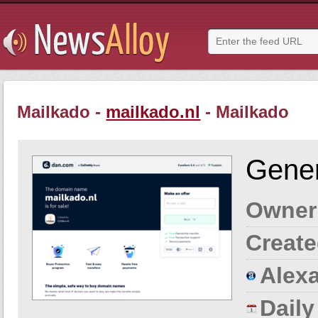
Mailkado -
mailkado.nl
- Mailkado
Gener
Owner
Create
Alexa
Dail