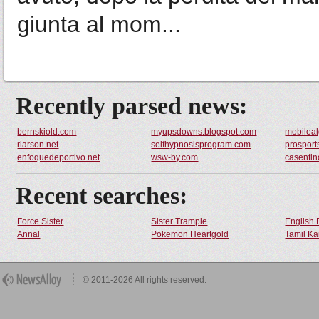
giunta al mom...
Recently parsed news:
bernskiold.com
myupsdowns.blogspot.com
mobilea
rlarson.net
selfhypnosisprogram.com
prospor
enfoquedeportivo.net
wsw-by.com
casentin
Recent searches:
Force Sister
Sister Trample
English 
Annal
Pokemon Heartgold
Tamil Ka
© 2011-2026 All rights reserved.