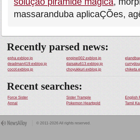
soluçao pirâmide magica
, morp
massaranduba aplicaÇÕes, agên
Recently parsed news:
epha.exblog.jp
engine002.exblog.jp
elandbag
deadman419.exblog.jp
daisaku613.exblog.jp
currydou
cocot.exblog.jp
choyukkuri.exblog.jp
chiketa.
Recent searches:
Force Sister
Sister Trample
English 
Annal
Pokemon Heartgold
Tamil Ka
© 2011-2026 All rights reserved.