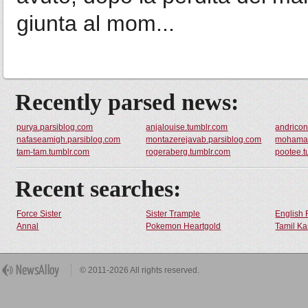
giunta al mom...
Recently parsed news:
purya.parsiblog.com
anjalouise.tumblr.com
andricon
nafaseamigh.parsiblog.com
montazerejavab.parsiblog.com
mohamad
tam-tam.tumblr.com
rogeraberg.tumblr.com
pootee.t
Recent searches:
Force Sister
Sister Trample
English 
Annal
Pokemon Heartgold
Tamil Ka
© 2011-2026 All rights reserved.