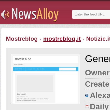
Mostreblog -
mostreblog.it
- Notizie.i
Gener
Owner
Create
Alexa
Dail