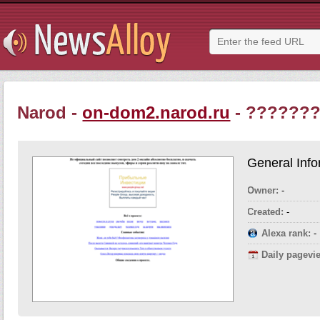
Narod -
on-dom2.narod.ru
- ???????
General Info
Owner:
-
Created:
-
Alexa rank:
-
Daily pagevi