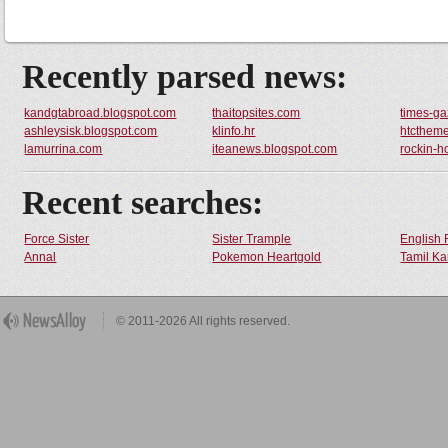
Recently parsed news:
kandgtabroad.blogspot.com
thaitopsites.com
times-ga
ashleysisk.blogspot.com
klinfo.hr
htctheme
lamurrina.com
iteanews.blogspot.com
rockin-h
Recent searches:
Force Sister
Sister Trample
English 
Annal
Pokemon Heartgold
Tamil Ka
© 2011-2026 All rights reserved.