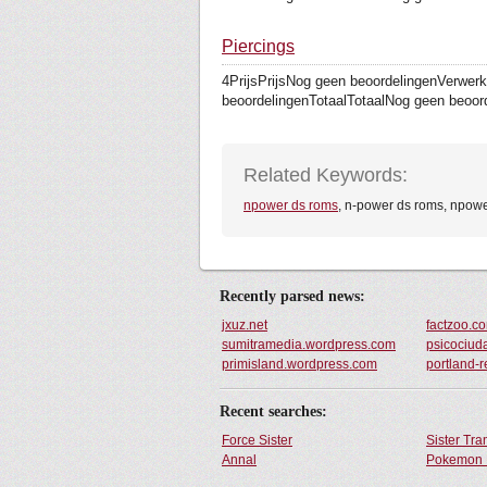
Piercings
4PrijsPrijsNog geen beoordelingenVerwer
beoordelingenTotaalTotaalNog geen beoorde
Related Keywords:
npower ds roms
, n-power ds roms, npowe
Recently parsed news:
jxuz.net
factzoo.c
sumitramedia.wordpress.com
psicociud
primisland.wordpress.com
portland-
Recent searches:
Force Sister
Sister Tr
Annal
Pokemon 