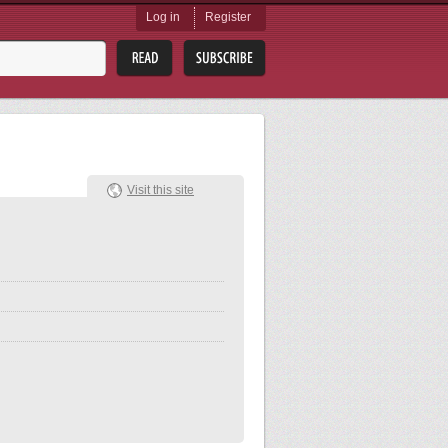
Log in
Register
Visit this site