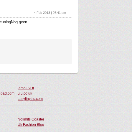
4 Feb 2013 | 07:41 pm
teuningNog geen
lemoluvi.fr
pepad.com
ulu.co.uk
tastytinytits.com
Nolimits Coaster
Uk Fashion Blog