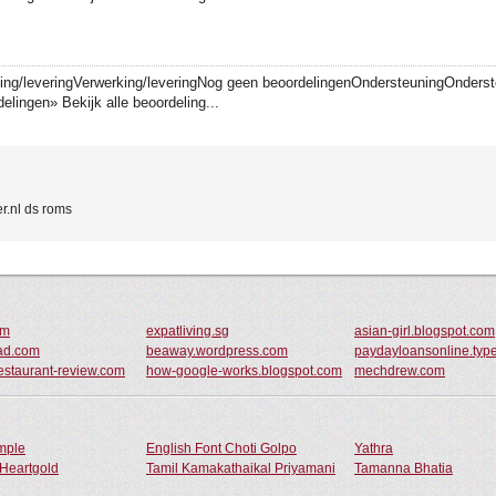
king/leveringVerwerking/leveringNog geen beoordelingenOndersteuningOnders
lingen» Bekijk alle beoordeling...
r.nl ds roms
om
expatliving.sg
asian-girl.blogspot.com
ad.com
beaway.wordpress.com
paydayloansonline.ty
restaurant-review.com
how-google-works.blogspot.com
mechdrew.com
ample
English Font Choti Golpo
Yathra
Heartgold
Tamil Kamakathaikal Priyamani
Tamanna Bhatia