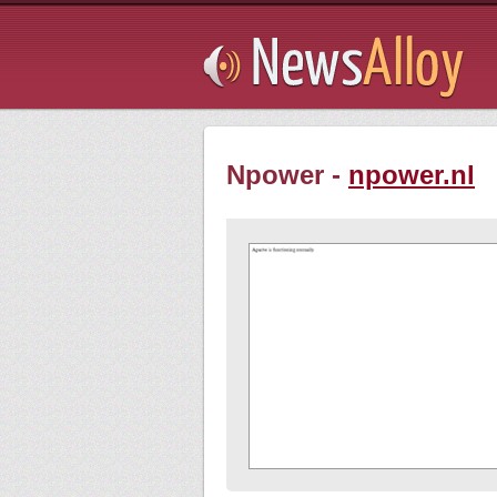
Subsribe
Npower -
npower.nl