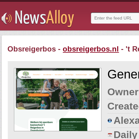
Obsreigerbos -
obsreigerbos.nl
- 't 
Gener
Owner
Create
Alexa
Dail