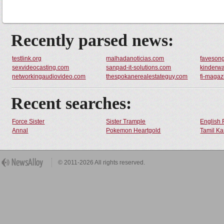
Recently parsed news:
testlink.org
malhadanoticias.com
favesong
sexvideocasting.com
sanpad-it-solutions.com
kinderw
networkingaudiovideo.com
thespokanerealestateguy.com
fi-maga
Recent searches:
Force Sister
Sister Trample
English 
Annal
Pokemon Heartgold
Tamil Ka
© 2011-2026 All rights reserved.