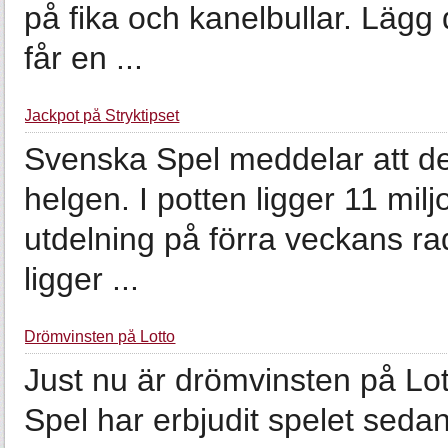
på fika och kanelbullar. Lägg 
får en ...
Jackpot på Stryktipset
Svenska Spel meddelar att det
helgen. I potten ligger 11 mil
utdelning på förra veckans ra
ligger ...
Drömvinsten på Lotto
Just nu är drömvinsten på Lo
Spel har erbjudit spelet seda