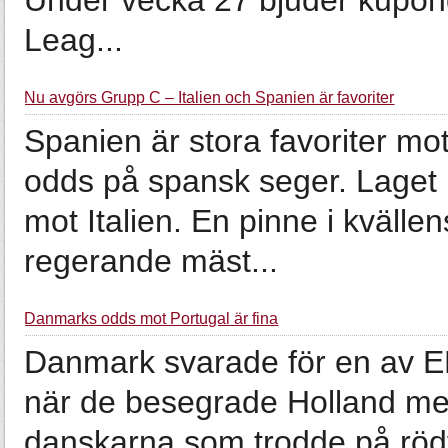
Under vecka 27 bjuder kupong
Leag...
Nu avgörs Grupp C – Italien och Spanien är favoriter
Spanien är stora favoriter mo
odds på spansk seger. Laget h
mot Italien. En pinne i kväll
regerande mäst...
Danmarks odds mot Portugal är fina
Danmark svarade för en av EM
när de besegrade Holland med
danskarna som trodde på rödv