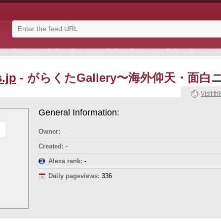
.jp
- がらくたGallery〜海外仰天・面
Visit thi
General Information:
Owner:
-
Created:
-
Alexa rank:
-
Daily pageviews:
336