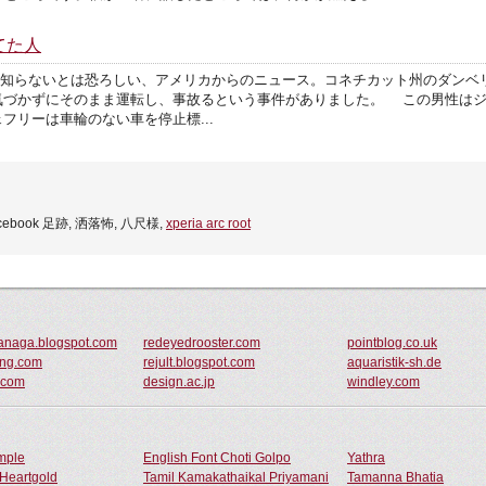
てた人
 missing wheel 知らないとは恐ろしい、アメリカからのニュース。コネチカット
づかずにそのまま運転し、事故るという事件がありました。 この男性はジェ
フリーは車輪のない車を停止標...
facebook 足跡, 洒落怖, 八尺様,
xperia arc root
anaga.blogspot.com
redeyedrooster.com
pointblog.co.uk
ing.com
rejult.blogspot.com
aquaristik-sh.de
.com
design.ac.jp
windley.com
ample
English Font Choti Golpo
Yathra
Heartgold
Tamil Kamakathaikal Priyamani
Tamanna Bhatia