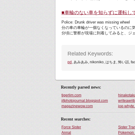
■車輪のない車を知らずに運転し
Police: Drunk driver was
分の車の車輪が一個なくなっているのに気
分頃に警察が現場に到着してみると、ジェ
Related Keywords:
pd
, あみあみ, nikoniko, はちま, 怖い話, 
Recently parsed news:
tigerlim.com
hinakotak
jifphotojournal.blogspot.com
writeawrit
magazinewow.com
joe-whyte
Recent searches:
Force Sister
Sister Tr
Annal
Pokemon 