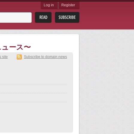
Log in
Register
白ニュース〜
s site
Subscribe to domain news