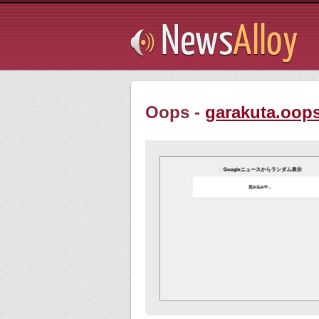
Subsribe
Oops -
garakuta.oops