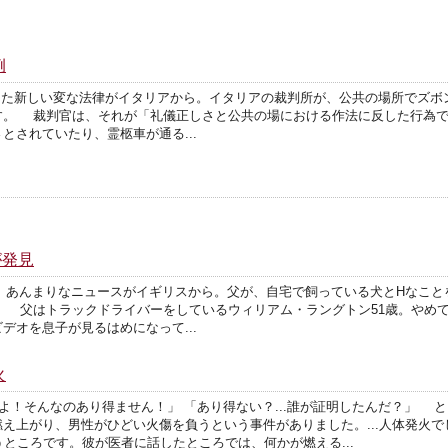
例
otch-scratching また新しい変な法律がイタリアから。イタリアの裁判所が、公共
す。 裁判官は、それが「礼儀正しさと公共の場における作法に反した行為で
とされていたり、霊柩車が通る...
が発見
usting' dog sex あんまりなニュースがイギリスから。父が、自宅で飼っている
。 父はトラックドライバーをしているウィリアム・ラングトン51歳。やめ
デオを息子が見るはめになって...
火
たんですよ！そんなのあり得ません！」 「あり得ない？...誰が証明したんだ？」
え上がり、男性がひどい火傷を負うという事件がありました。...人体発火
うところです。彼が医者に話したところでは、何かが燃える...