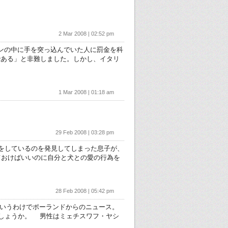
2 Mar 2008 | 02:52 pm
の場所でズボンの中に手を突っ込んでいた人に罰金を科
ある」と非難しました。しかし、イタリ
1 Mar 2008 | 01:18 am
29 Feb 2008 | 03:28 pm
犬とHなことをしているのを発見してしまった息子が、
ておけばいいのに自分と犬との愛の行為を
28 Feb 2008 | 05:42 pm
 というわけでポーランドからのニュース。
でしょうか。 男性はミェチスワフ・ヤシ