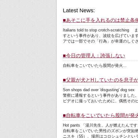
Latest News:
■あそこに手を入れるのは禁止条
Italians told to stop cr
すという事件があり、波紋を広げていま
アでは一部でその「行為」が幸運のしぐさ
■今日の管理人：誇張しない
自転車をこいでいたら股間が発火...
■父親が犬とHしていたのを息子
Son shops dad over 'disg
警察に通報するという事件がありました
ビデオに撮っておいたために、偶然そのビ
■自転車をこいでいたら股間が発
Hot pants 「湯川先生、人が燃え
自転車をこいでいた男性のズボンが突如燃
ニスキ（55）、場所はコロシュチンとい