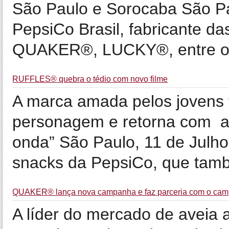
São Paulo e Sorocaba São Pa
PepsiCo Brasil, fabricante
QUAKER®, LUCKY®, entre out
RUFFLES® quebra o tédio com novo filme
A marca amada pelos jovens
personagem e retorna com a a
onda” São Paulo, 11 de Jul
snacks da PepsiCo, que tamb
QUAKER® lança nova campanha e faz parceria com o cam
A líder do mercado de aveia 