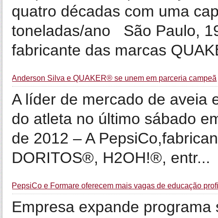
quatro décadas com uma capa
toneladas/ano São Paulo, 19
fabricante das marcas QUAKE
Anderson Silva e QUAKER® se unem em parceria campeã
A líder de mercado de aveia e
do atleta no último sábado e
de 2012 – A PepsiCo,fabric
DORITOS®, H2OH!®, entr...
PepsiCo e Formare oferecem mais vagas de educação profis
Empresa expande programa so