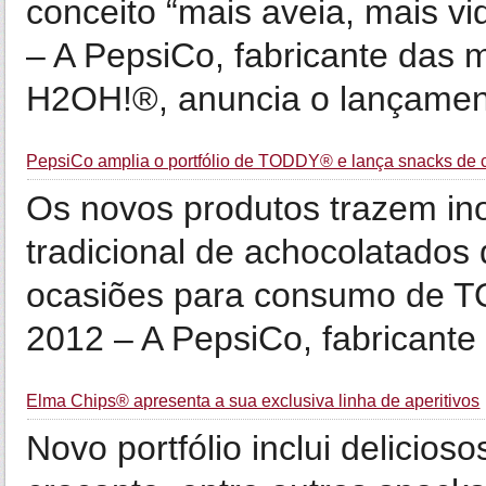
conceito “mais aveia, mais v
– A PepsiCo, fabricante da
H2OH!®, anuncia o lançament
PepsiCo amplia o portfólio de TODDY® e lança snacks de 
Os novos produtos trazem in
tradicional de achocolatados 
ocasiões para consumo de T
2012 – A PepsiCo, fabricante 
Elma Chips® apresenta a sua exclusiva linha de aperitivos
Novo portfólio inclui delicios