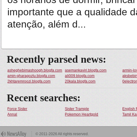
importante que a qualidade 
atenção, além d...
Recently parsed news:
asheghebimashoogh.blogfa.com
asemankaviri.blogfa.com
armin-lo
amin-gharagozlu.blogfa.com
ali009.blogfa.com
aksbebi
2khtaremroozi.blogfa.com
20kala.blogfa.com
0electro
Recent searches:
Force Sister
Sister Trample
English 
Annal
Pokemon Heartgold
Tamil Ka
© 2011-2026 All rights reserved.