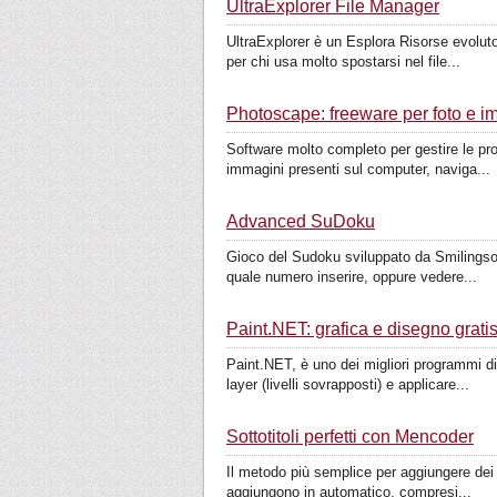
UltraExplorer File Manager
UltraExplorer è un Esplora Risorse evoluto,
per chi usa molto spostarsi nel file...
Photoscape: freeware per foto e i
Software molto completo per gestire le pro
immagini presenti sul computer, naviga...
Advanced SuDoku
Gioco del Sudoku sviluppato da Smilingsoft
quale numero inserire, oppure vedere...
Paint.NET: grafica e disegno grati
Paint.NET, è uno dei migliori programmi di
layer (livelli sovrapposti) e applicare...
Sottotitoli perfetti con Mencoder
Il metodo più semplice per aggiungere dei s
aggiungono in automatico, compresi...