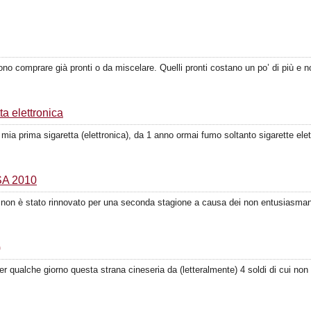
ssono comprare già pronti o da miscelare. Quelli pronti costano un po’ di più e n
ta elettronica
ia prima sigaretta (elettronica), da 1 anno ormai fumo soltanto sigarette elet
USA 2010
t, non è stato rinnovato per una seconda stagione a causa dei non entusiasmanti
)
er qualche giorno questa strana cineseria da (letteralmente) 4 soldi di cui n