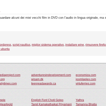
i
 guardare alcuni dei miei vecchi film in DVD con l’audio in lingua originale, m
wordpress
,
script nautilus
,
miglior sistema operativo
,
installare wine
,
rimuovere firef
e ubuntu
mediaproject.com
adventuresindevelopment.com
economiza.com
.org
wisam.dk
joomlaplex.com
ilytimes.com
teenreadawards.ca
virtuferries.com
ample
English Font Choti Golpo
Yathra
Heartgold
Tamil Kamakathaikal Priyamani
Tamanna Bhatia