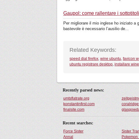
Gaupol: come rallentare i sottotitol
Per migliorare il mio inglese ho iniziato a
bastevole è necessario l’ausilio de...
Related Keywords:
speed dial firefox
,
wine ubuntu
,
favicon 
ubuntu registrare desktop
,
installare win
Recently parsed news:
umtsflatrate.org
zeitgeist
konstantinfirst.com
coralridge
finalsite.com
glasgowda
Recent searches:
Force Sister
Sister Tr
Annal
Pokemon 