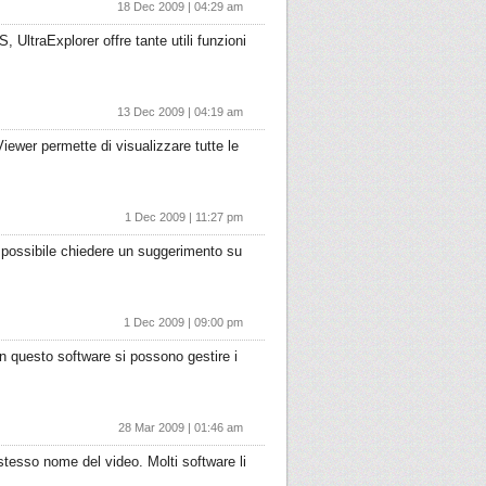
18 Dec 2009 | 04:29 am
 UltraExplorer offre tante utili funzioni
13 Dec 2009 | 04:19 am
iewer permette di visualizzare tutte le
1 Dec 2009 | 11:27 pm
E’ possibile chiedere un suggerimento su
1 Dec 2009 | 09:00 pm
on questo software si possono gestire i
28 Mar 2009 | 01:46 am
 stesso nome del video. Molti software li