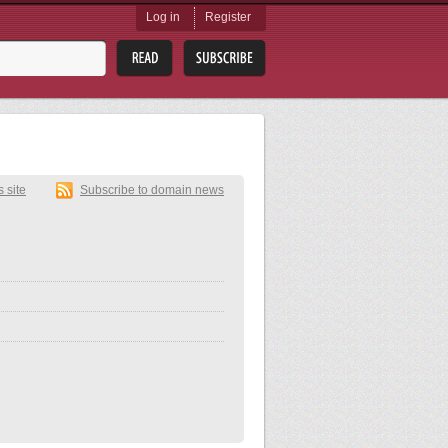
Log in
Register
s site
Subscribe to domain news