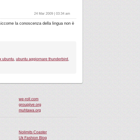
24 Mar 2009 | 03:34 am
a siccome la conoscenza della lingua non è
ox ubuntu
,
ubuntu aggiornare thunderbird
,
we-roll.com
groupjive.org
muhtawa.org
Nolimits Coaster
Uk Fashion Blog