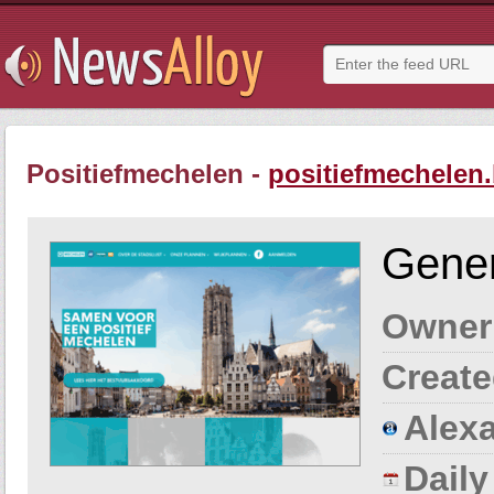
Positiefmechelen -
positiefmechelen
Gener
Owner
Create
Alexa
Dail