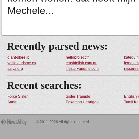
Mechele...
Recently parsed news:
giant-store.jp
helloproject.fr
katequi
veilletourisme.ca
crushfetish.com.ar
icreatem
asiya.org
lifestoryandme.com
nissenre
Recent searches:
Force Sister
Sister Trample
English 
Annal
Pokemon Heartgold
Tamil Ka
© 2011-2026 All rights reserved.