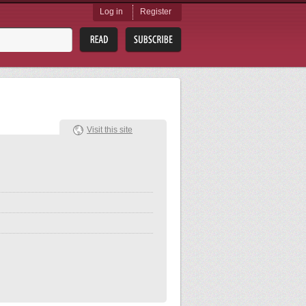
Log in
Register
Visit this site