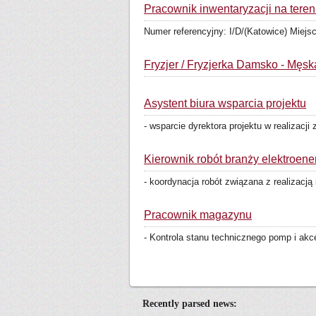
Pracownik inwentaryzacji na teren
Numer referencyjny: I/D/(Katowice) Miej
Fryzjer / Fryzjerka Damsko - Męsk
Asystent biura wsparcia projektu
- wsparcie dyrektora projektu w realizacj
Kierownik robót branży elektroene
- koordynacja robót związana z realizacją 
Pracownik magazynu
- Kontrola stanu technicznego pomp i ak
Recently parsed news: