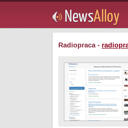
Subsribe
Radiopraca -
radiopr