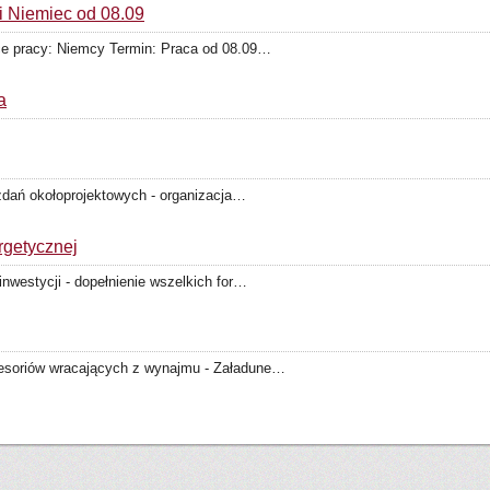
i Niemiec od 08.09
sce pracy: Niemcy Termin: Praca od 08.09…
a
i zdań okołoprojektowych - organizacja…
rgetycznej
inwestycji - dopełnienie wszelkich for…
cesoriów wracających z wynajmu - Załadune…