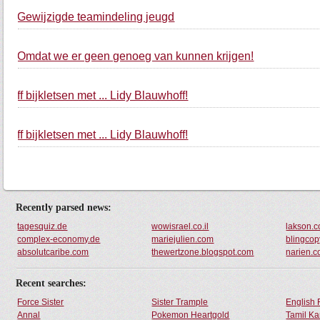
Gewijzigde teamindeling jeugd
Omdat we er geen genoeg van kunnen krijgen!
ff bijkletsen met ... Lidy Blauwhoff!
ff bijkletsen met ... Lidy Blauwhoff!
Recently parsed news:
tagesquiz.de
wowisrael.co.il
lakson.
complex-economy.de
mariejulien.com
blingcop
absolutcaribe.com
thewertzone.blogspot.com
narien.
Recent searches:
Force Sister
Sister Trample
English 
Annal
Pokemon Heartgold
Tamil Ka