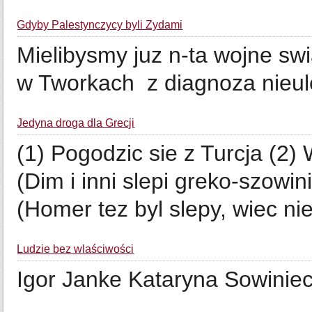
Gdyby Palestynczycy byli Zydami
Mielibysmy juz n-ta wojne swi
w Tworkach z diagnoza nieule
Jedyna droga dla Grecji
(1) Pogodzic sie z Turcja (2) 
(Dim i inni slepi greko-szowi
(Homer tez byl slepy, wiec ni
Ludzie bez wlaściwości
Igor Janke Kataryna Sowiniec