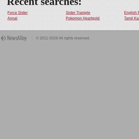
Recent searches:
Force Sister
Sister Trample
English 
Annal
Pokemon Heartgold
Tamil Ka
© 2011-2026 All rights reserved.