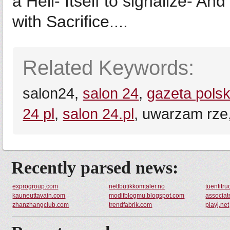
a Hell- Itself to signalize- An
with Sacrifice....
Related Keywords:
salon24,
salon 24
,
gazeta pols
24 pl
,
salon 24.pl
, uwarzam rze
Recently parsed news:
exprogroup.com
nettbutikkomtaler.no
tuentitr
kauneuttavain.com
modifblogmu.blogspot.com
associat
zhanzhangclub.com
trendfabrik.com
playj.net