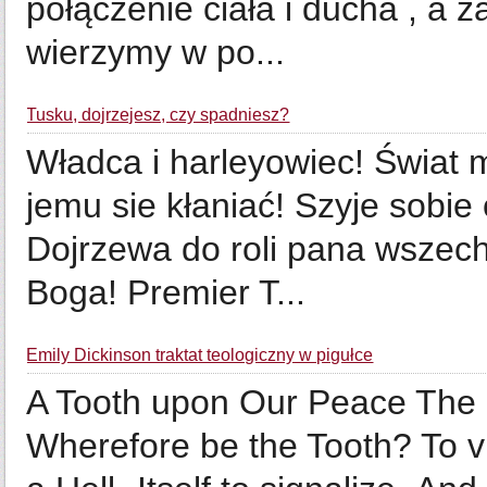
połączenie ciała i ducha , a za
wierzymy w po...
Tusku, dojrzejesz, czy spadniesz?
Władca i harleyowiec! Świat 
jemu sie kłaniać! Szyje sobie
Dojrzewa do roli pana wszechś
Boga! Premier T...
Emily Dickinson traktat teologiczny w pigułce
A Tooth upon Our Peace The
Wherefore be the Tooth? To v