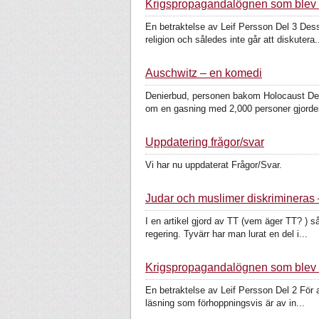
Krigspropagandalögnen som blev en
En betraktelse av Leif Persson Del 3 Dessa
religion och således inte går att diskutera.
Auschwitz – en komedi
Denierbud, personen bakom Holocaust Deni
om en gasning med 2,000 personer gjordes
Uppdatering frågor/svar
Vi har nu uppdaterat Frågor/Svar.
Judar och muslimer diskrimineras
I en artikel gjord av TT (vem äger TT? ) s
regering. Tyvärr har man lurat en del i...
Krigspropagandalögnen som blev en
En betraktelse av Leif Persson Del 2 För at
läsning som förhoppningsvis är av in...