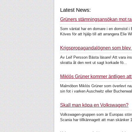
Latest News:
Grüners stämningsansökan mot ra
Som väntat har en domare i en domstol i
Köves för att hjälp till att arrangera Elie Wi
Krigspropagandalögnen som blev en
Av Leif Persson Bästa läsare! Att vara in
skratta åt den rent ut sagt korkade fö...
Miklós Grüner kommer äntligen att f
Malmöbon Miklós Grüner som överlevt nazi
sin fot i varken Auschwitz eller Buchenwal
Skall man köpa en Volkswagen?
Volkswagen-gruppen som är Europas störst
Scania har tillkännagett att man skänker 1