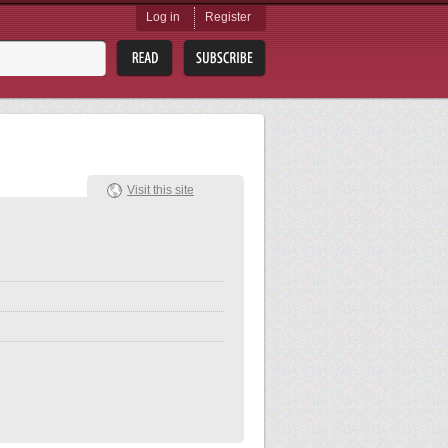
Log in
Register
Visit this site