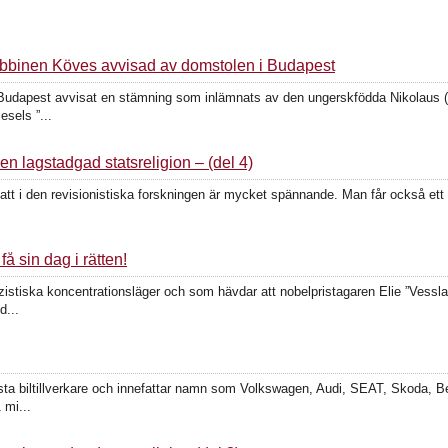
bbinen Köves avvisad av domstolen i Budapest
 Budapest avvisat en stämning som inlämnats av den ungerskfödda Nikolaus 
esels ”...
 lagstadgad statsreligion – (del 4)
satt i den revisionistiska forskningen är mycket spännande. Man får också ett
å sin dag i rätten!
stiska koncentrationsläger och som hävdar att nobelpristagaren Elie ”Vesslan
d...
a biltillverkare och innefattar namn som Volkswagen, Audi, SEAT, Skoda, Be
 mi...