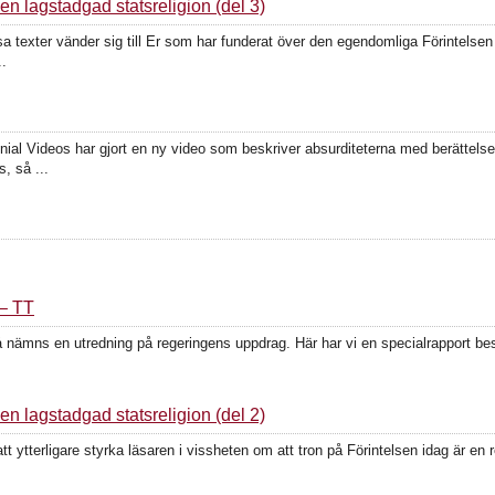
 lagstadgad statsreligion (del 3)
 texter vänder sig till Er som har funderat över den egendomliga Förintelsen 
..
al Videos har gjort en ny video som beskriver absurditeterna med berättelsen
, så ...
 – TT
å nämns en utredning på regeringens uppdrag. Här har vi en specialrapport bes
 lagstadgad statsreligion (del 2)
t ytterligare styrka läsaren i vissheten om att tron på Förintelsen idag är en r