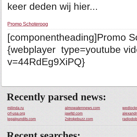
keer deden wij hier...
Promo Schoteroog
[componentheading]Promo S
{webplayer type=youtube vi
v=44RdEg9XiPQ}
Recently parsed news:
milinda.ru
almowatennews.com
wedlock
crf-usa.org
jawltd.com
alexand
legalpundits.com
2strokebuzz.com
radiodo
Recent searches: