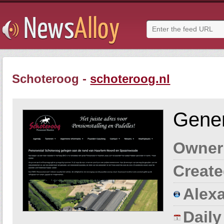
Schoteroog -
schoteroog.nl
Gener
Owner
Create
Alexa
Dail