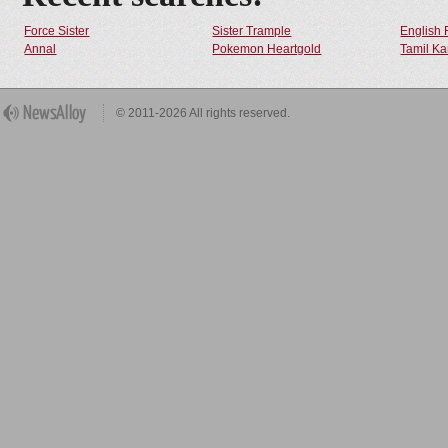
Force Sister
Sister Trample
English 
Annal
Pokemon Heartgold
Tamil Ka
© 2011-2026 All rights reserved.