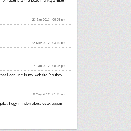
 felmutatni, ami a keze munkája miatt 4-
23 Jan 2013 | 06:05 pm
23 Nov 2012 | 03:19 pm
14 Oct 2012 | 06:25 pm
s that I can use in my website (so they
8 May 2012 | 01:13 am
jelzi, hogy minden okés, csak éppen