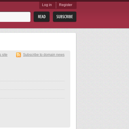
Log in
Register
s site
Subscribe to domain news