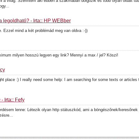
 a világ. Szerintem aki ebben a szakmában dolgozik és több olyan oldalt tud
ogy...
 legoldható? - Írta:: HP WEBber
e. Ezzel mind a két problémád meg van oldva :-))
ximum milyen hosszú legyen egy link? Mennyi a max / jel? Köszi!
ucy
 right place :) I really need some help: I am searching for some texts or article
 Írta:: Fefy
érdésem lenne: Létezik olyan http státuszkód, ami a böngészőnek/keresőnek 
zésre...