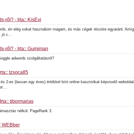
ről? - Írta:: KisÉvi
rds, én elég sokat használom magam, és más cégek részére egyaránt. Amíg n
 jó c...
s-ről? - Írta:: Gumiman
Goggle adwords szolgáltatásról?
rta:: tzsoca85
és 2-es (lassan egy éves) értékkel bíró online kaszinókat képviselő weboldal
t ...
rta:: tibormarias
támasztás nélkül. PageRank 3.
 HP WEBber