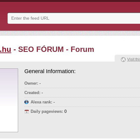
.hu
- SEO FÓRUM - Forum
Visit thi
General Information:
Owner:
-
Created:
-
Alexa rank:
-
Daily pageviews:
0