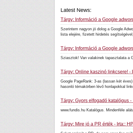
Latest News:
Tárgy: Információ a Google adwords-
Szerintem nagyon jó dolog a Google Adwo
lista elejére, fizetett hirdetés segítségével,
Tárgy: Információ a Google adword
Sziasztok! Van valakinek tapasztalata a 
Tárgy: Online kaszinó linkcsere! - Í
Google PageRank: 3-as (lassan két éves) 
hasonló témakörben lévő honlapokkal linke
Tárgy: Gyors elfogadó katalógus - Í
www.fundis.hu Katalógus. Mindenféle alá
Tárgy: Mire jó a PR érték - Írta::