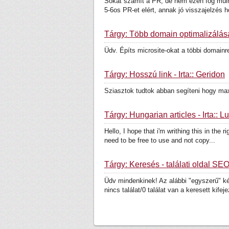
Sokat számít a PR, de nem ezen fog múlni
5-6os PR-et elért, annak jó visszajelzés h
Tárgy: Több domain optimalizálása
Üdv. Építs microsite-okat a többi domainr
Tárgy: Hosszú link - Írta:: Geridon
Sziasztok tudtok abban segíteni hogy ma
Tárgy: Hungarian articles - Írta:: L
Hello, I hope that i'm writhing this in the
need to be free to use and not copy...
Tárgy: Keresés - találati oldal SEO -
Üdv mindenkinek! Az alábbi "egyszerű" k
nincs találat/0 találat van a keresett kifeje