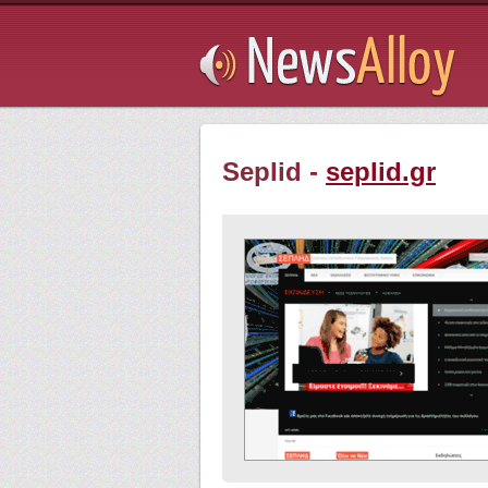
Subsribe
Seplid -
seplid.gr