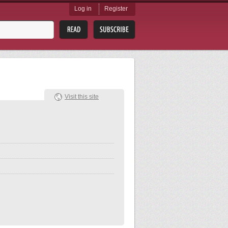
Log in
Register
Visit this site