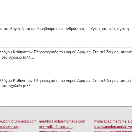
τον υπολογιστή και ας θυμηθούμε τους ανθρώπους.... Υγεία, ευτυχία, αγάπη..
λόγου Καθηγητών Πληροφορικής του νομού Δράμας. Στη σελίδα μας μπορείτ
 στο σχολείο (αλλ...
λόγου Καθηγητών Πληροφορικής του νομού Δράμας. Στη σελίδα μας μπορείτ
 στο σχολείο (αλλ...
olution.forumperso.com
noralhda.akbarmontada.com
hyderabad.metromela.
etoolkit.org
mixi.yetkinforum.com
manisamotorsporlari.y