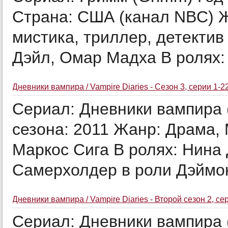
Страна: США (канал NBC) Ж
мистика, триллер, детектив
Дэйл, Омар Мадха В ролях: 
Дневники вампира / Vampire Diaries - Сезон 3, серии 1-2
Сериал: Дневники вампира (
сезона: 2011 Жанр: Драма,
Маркос Сига В ролях: Нина
Самерхолдер в роли Дэймона
Дневники вампира / Vampire Diaries - Второй сезон 2, се
Сериал: Дневники вампира (