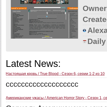
Owner
Create
Alexa
Dail
Latest News:
Настоящая кровь / True Blood - Сезон 6, серии 1-2 из 10
ссссссссссссссссссс
Американские ужасы / American Horror Story - Сезон 1, с