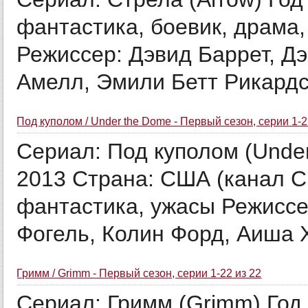
фантастика, боевик, драма,
Режиссер: Дэвид Баррет, Дэ
Амелл, Эмили Бетт Рикардс,
Под куполом / Under the Dome - Первый сезон, серии 1-2
Сериал: Под куполом (Under
2013 Страна: США (канал C
фантастика, ужасы Режиссе
Фогель, Колин Форд, Аиша Х
Гримм / Grimm - Первый сезон, серии 1-22 из 22
Сериал: Гримм (Grimm) Год