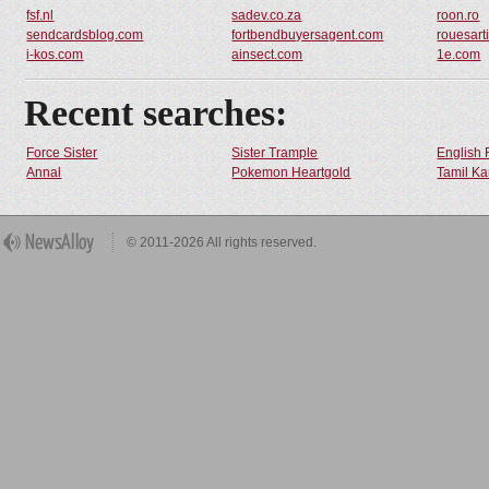
fsf.nl
sadev.co.za
roon.ro
sendcardsblog.com
fortbendbuyersagent.com
rouesart
i-kos.com
ainsect.com
1e.com
Recent searches:
Force Sister
Sister Trample
English 
Annal
Pokemon Heartgold
Tamil Ka
© 2011-2026 All rights reserved.