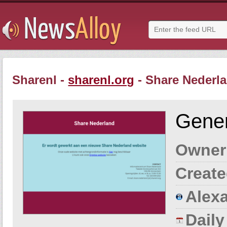
Sharenl -
sharenl.org
- Share Nederl
Gener
Owner
Create
Alexa
Dail