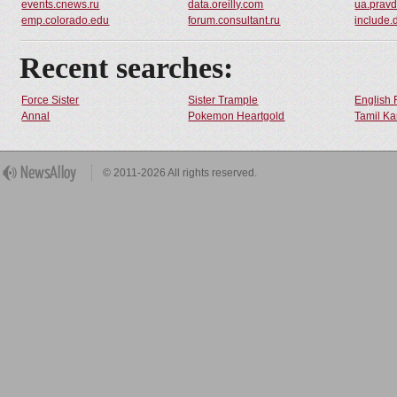
events.cnews.ru
data.oreilly.com
ua.prav
emp.colorado.edu
forum.consultant.ru
include.
Recent searches:
Force Sister
Sister Trample
English 
Annal
Pokemon Heartgold
Tamil Ka
© 2011-2026 All rights reserved.