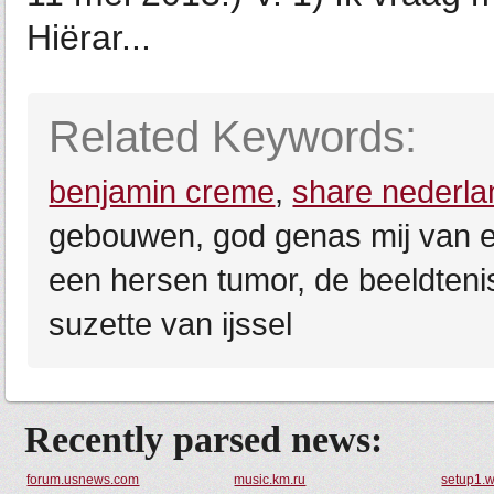
Hiërar...
Related Keywords:
benjamin creme
,
share nederla
gebouwen, god genas mij van e
een hersen tumor, de beeldteni
suzette van ijssel
Recently parsed news:
forum.usnews.com
music.km.ru
setup1.