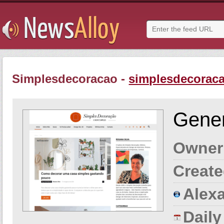
Simplesdecoracao -
simplesdecorac
Gener
Owner
Create
Alexa
Dail