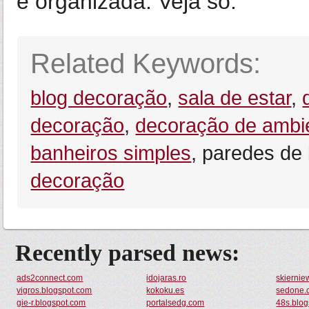
e organizada. Veja só:
Related Keywords:
blog decoração
,
sala de estar
,
decoração
,
decoração de ambi
banheiros simples
, paredes de
decoração
Recently parsed news:
ads2connect.com
idojaras.ro
skiernie
vigros.blogspot.com
kokoku.es
sedone.
gie-r.blogspot.com
portalsedg.com
48s.blo