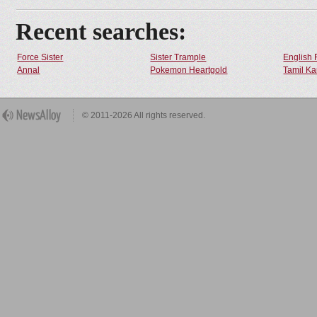
Recent searches:
Force Sister
Sister Trample
English 
Annal
Pokemon Heartgold
Tamil Ka
© 2011-2026 All rights reserved.