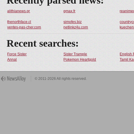
Recently parsed news:
alithianews.gr
qmax.fr
reanimed
thenorthface.cl
simofes.biz
countryc
ventes-pas-cher.com
netlinkz4u.com
kuechen
Recent searches:
Force Sister
Sister Trample
English 
Annal
Pokemon Heartgold
Tamil Ka
© 2011-2026 All rights reserved.