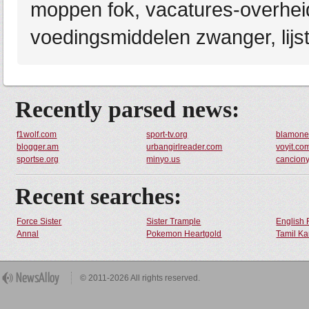
moppen fok, vacatures-overheid
voedingsmiddelen zwanger, lijs
Recently parsed news:
f1wolf.com
sport-tv.org
blamone
blogger.am
urbangirlreader.com
voyit.co
sportse.org
minyo.us
canciony
Recent searches:
Force Sister
Sister Trample
English 
Annal
Pokemon Heartgold
Tamil Ka
© 2011-2026 All rights reserved.