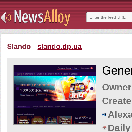
Slando -
slando.dp.ua
Gener
Owner
Create
Alexa
Dail