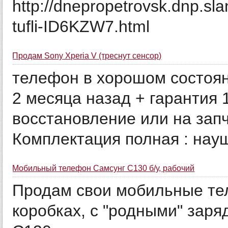
http://dnepropetrovsk.dnp.sl
tufli-ID6KZW7.html
Продам Sony Xperia V (треснут сенсор)
телефон в хорошом состоян
2 месяца назад + гарантия
восстановление или на запча
Комплектация полная : науш
Мобильный телефон Самсунг С130 б/у, рабочий
Продам свои мобильные те
коробках, с "родными" заря