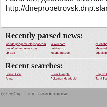
http://dnepropetrovsk.dnp.sla
Recently parsed news:
worldofgoogame.blogspot.com
villavu.com
celebsh
bestofonlinegames.com
net-forum.ru
abcnote
cbie.ca
katorlegaz.com
edealsin
Recent searches:
Force Sister
Sister Trample
English 
Annal
Pokemon Heartgold
Tamil Ka
© 2011-2026 All rights reserved.