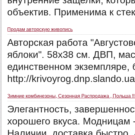
внутренние защелки, котор
объектив. Применима к стек
Продам авторскую живопись
Авторская работа "Августо
яблоки". 58х38 см. ДВП, ма
единственном экземпляре, 
http://krivoyrog.dnp.slando.u
Зимние комбинезоны, Сезонная Распродажа , Польша !!
Элегантность, завершенност
хорошего вкуса. Модницам -
Наличии, доставка быстро. 