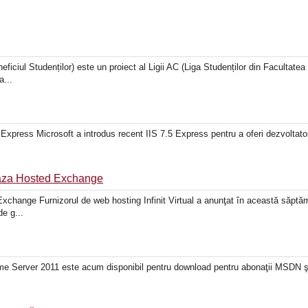
iciul Studenților) este un proiect al Ligii AC (Liga Studenților din Facultate
a...
 Express Microsoft a introdus recent IIS 7.5 Express pentru a oferi dezvoltator
seaza Hosted Exchange
Exchange Furnizorul de web hosting Infinit Virtual a anunţat în această săptă
e g...
erver 2011 este acum disponibil pentru download pentru abonaţii MSDN şi 