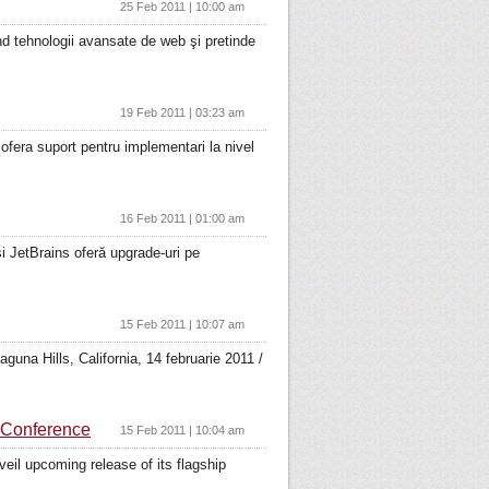
25 Feb 2011 | 10:00 am
ind tehnologii avansate de web şi pretinde
19 Feb 2011 | 03:23 am
ra suport pentru implementari la nivel
16 Feb 2011 | 01:00 am
 JetBrains oferă upgrade-uri pe
15 Feb 2011 | 10:07 am
una Hills, California, 14 februarie 2011 /
 Conference
15 Feb 2011 | 10:04 am
il upcoming release of its flagship