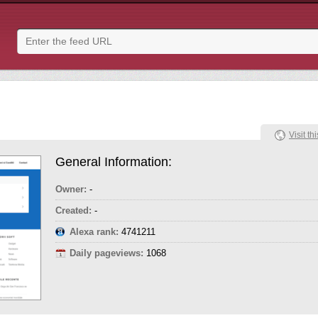
Visit thi
General Information:
Owner:
-
Created:
-
Alexa rank:
4741211
Daily pageviews:
1068