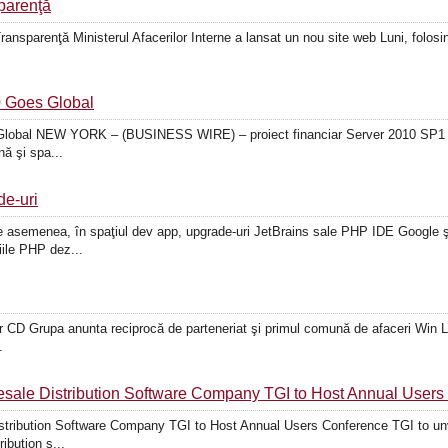
sparenţă
Transparenţă Ministerul Afacerilor Interne a lansat un nou site web Luni, folos
0 Goes Global
Global NEW YORK – (BUSINESS WIRE) – proiect financiar Server 2010 SP1 ofe
ă şi spa...
e-uri
asemenea, în spaţiul dev app, upgrade-uri JetBrains sale PHP IDE Google şi
iile PHP dez...
 CD Grupa anunta reciprocă de parteneriat şi primul comună de afaceri Win Lag
.
sale Distribution Software Company TGI to Host Annual Users
tribution Software Company TGI to Host Annual Users Conference TGI to unve
ibution s...