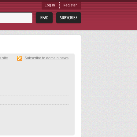
Log in
Register
s site
Subscribe to domain news