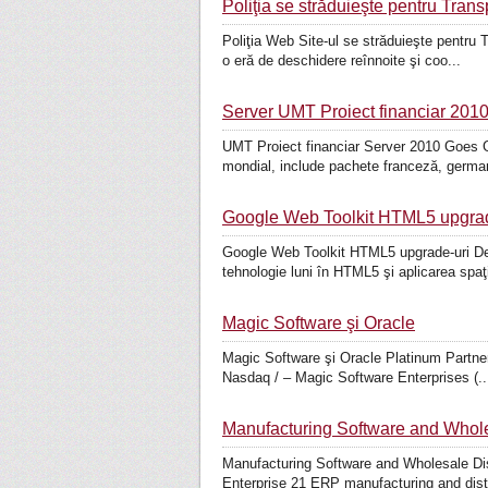
Poliţia se străduieşte pentru Tran
Poliţia Web Site-ul se străduieşte pentru 
o eră de deschidere reînnoite şi coo...
Server UMT Proiect financiar 201
UMT Proiect financiar Server 2010 Goes 
mondial, include pachete franceză, german
Google Web Toolkit HTML5 upgrad
Google Web Toolkit HTML5 upgrade-uri De 
tehnologie luni în HTML5 şi aplicarea spaţ
Magic Software şi Oracle
Magic Software şi Oracle Platinum Partner
Nasdaq / – Magic Software Enterprises (..
Manufacturing Software and Whole
Manufacturing Software and Wholesale Dis
Enterprise 21 ERP manufacturing and distr