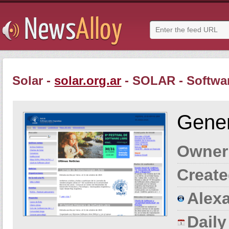
Solar -
solar.org.ar
- SOLAR - Softwar
Gener
Owner
Create
Alexa
Dail