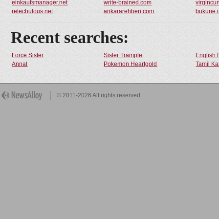
einkaufsmanager.net
write-brained.com
virgincu
retechulous.net
ankararehberi.com
bukune.
Recent searches:
Force Sister
Sister Trample
English 
Annal
Pokemon Heartgold
Tamil Ka
© 2011-2026 All rights reserved.