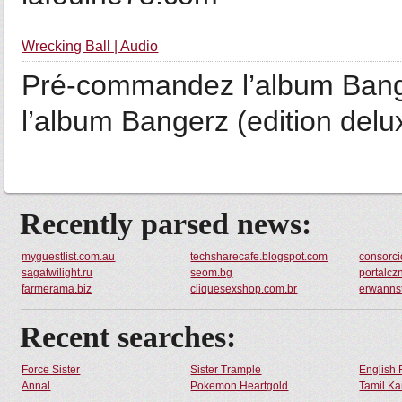
Wrecking Ball | Audio
Pré-commandez l’album Ban
l’album Bangerz (edition del
Recently parsed news:
myguestlist.com.au
techsharecafe.blogspot.com
consorc
sagatwilight.ru
seom.bg
portalcz
farmerama.biz
cliquesexshop.com.br
erwanns
Recent searches:
Force Sister
Sister Trample
English 
Annal
Pokemon Heartgold
Tamil Ka