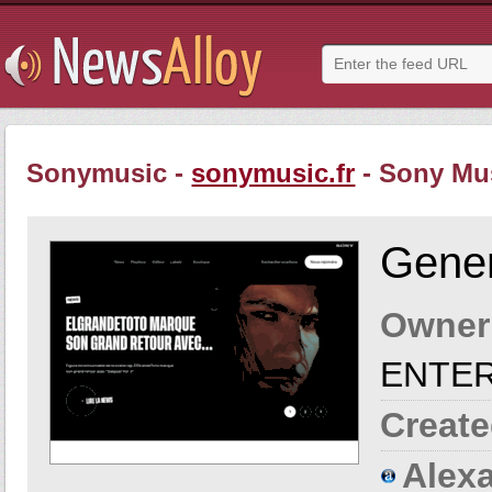
Sonymusic -
sonymusic.fr
- Sony Mus
Gener
Owner
ENTE
Create
Alexa