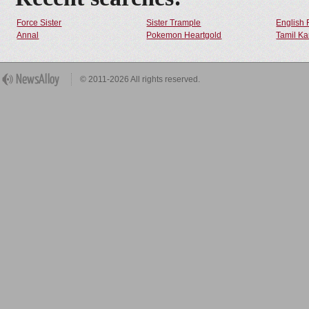
Force Sister
Sister Trample
English 
Annal
Pokemon Heartgold
Tamil Ka
© 2011-2026 All rights reserved.