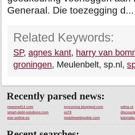
Generaal. Die toezegging d...
Related Keywords:
SP
,
agnes kant
,
harry van bom
groningen
, Meulenbelt, sp.nl,
s
Recently parsed news:
newsnet14.com
joycorona.blogspot.com
edna.cz
smart-debt-solutions.com
ocf.fi
discounte
eve-online.es
mobilewebjunkie.com
tutorial
Recent searches: