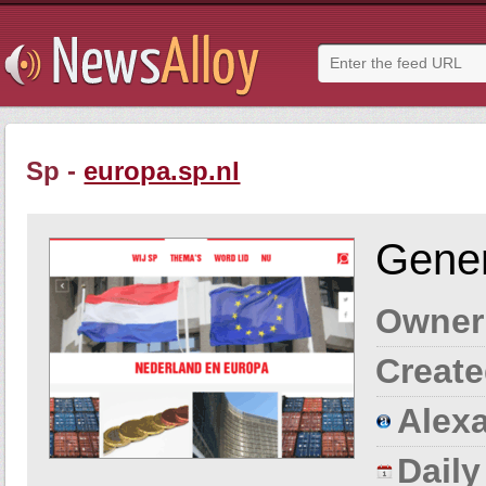
Sp -
europa.sp.nl
Gener
Owner
Create
Alexa
Dail